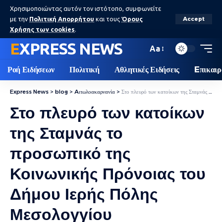
Χρησιμοποιώντας αυτόν τον ιστότοπο, συμφωνείτε
με την
Πολιτική Απορρήτου
και τους
Όρους
Accept
Χρήσης των cookies
.
EXPRESS NEWS
Aa
Ροή Ειδήσεων
Πολιτική
Αθλητικές Ειδήσεις
Eπικαιρ
Express News
>
blog
>
Aιτωλοακαρνανία
>
Στο πλευρό των κατοίκων της Σταμνάς το προσωπικό της Κοινωνικής Πρόνοιας του Δήμου Ιερής Πόλης Μεσολογγίου
Στο πλευρό των κατοίκων
της Σταμνάς το
προσωπικό της
Κοινωνικής Πρόνοιας του
Δήμου Ιερής Πόλης
Μεσολογγίου