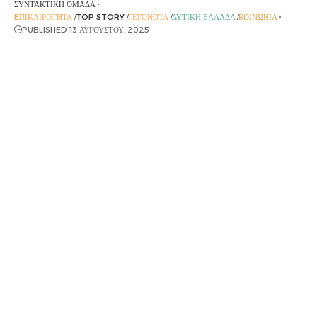
ΣΥΝΤΑΚΤΙΚΉ ΟΜΆΔΑ
EΠΙΚΑΙΡΌΤΗΤΑ
TOP STORY
ΓΕΓΟΝΌΤΑ
ΔΥΤΙΚΉ ΕΛΛΆΔΑ
ΚΟΙΝΩΝΊΑ
PUBLISHED 13 ΑΥΓΟΎΣΤΟΥ, 2025
Συνεχίζεται η μάχη με τις φλόγες στην Πάτρα
καθώς η φωτιά μαίνεται στα Συχαινά και καίει κοντά
σε κατοικημένες περιοχές.
Το απόγευμα της Τετάρτης 13 Αυγούστου το 112