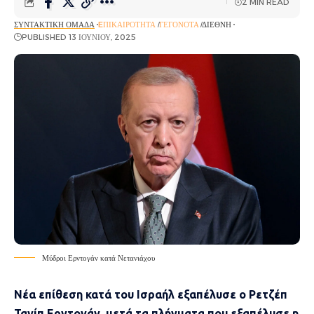
2 MIN READ
ΣΥΝΤΑΚΤΙΚΉ ΟΜΆΔΑ
EΠΙΚΑΙΡΌΤΗΤΑ
ΓΕΓΟΝΌΤΑ
ΔΙΕΘΝΉ
PUBLISHED 13 ΙΟΥΝΊΟΥ, 2025
Μύδροι Ερντογάν κατά Νετανιάχου
Νέα επίθεση κατά του Ισραήλ εξαπέλυσε ο Ρετζέπ
Ταγίπ Ερντογάν, μετά τα πλήγματα που εξαπέλυσε η