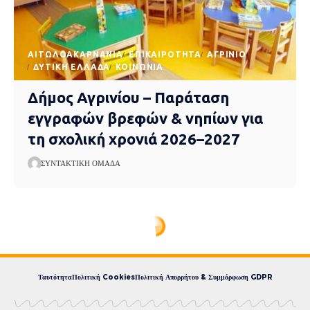
AΙΤΩΛΟΑΚΑΡΝΑΝΊΑ
EΠΙΚΑΙΡΌΤΗΤΑ
ΑΓΡΊΝΙΟ
ΔΥΤΙΚΉ ΕΛΛΆΔΑ
ΚΟΙΝΩΝΊΑ
Δήμος Αγρινίου – Παράταση
εγγραφών βρεφών & νηπίων για
τη σχολική χρονιά 2026–2027
ΣΥΝΤΑΚΤΙΚΉ ΟΜΆΔΑ
Ταυτότητα
Πολιτική Cookies
Πολιτική Απορρήτου & Συμμόρφωση GDPR