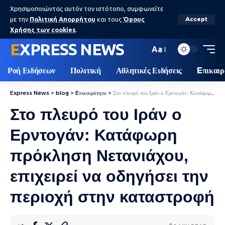
Χρησιμοποιώντας αυτόν τον ιστότοπο, συμφωνείτε
με την
Πολιτική Απορρήτου
και τους
Όρους
Accept
Χρήσης των cookies
.
EXPRESS NEWS
Aa
Ροή Ειδήσεων
Πολιτική
Αθλητικές Ειδήσεις
Eπικαιρ
Express News
>
blog
>
Eπικαιρότητα
>
Στο πλευρό του Ιράν ο Ερντογάν: Κατάφωρη πρόκληση Νετανιάχου, επιχειρεί να οδηγήσει την περιοχή στην καταστροφή
Στο πλευρό του Ιράν ο
Ερντογάν: Κατάφωρη
πρόκληση Νετανιάχου,
επιχειρεί να οδηγήσει την
περιοχή στην καταστροφή