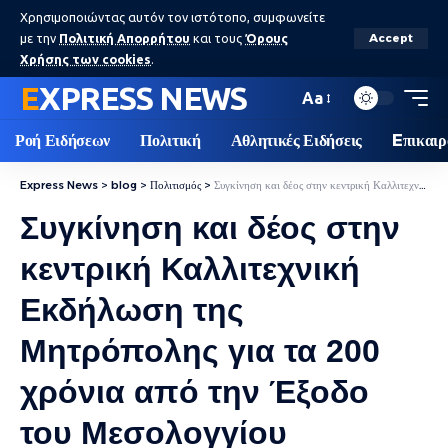
Χρησιμοποιώντας αυτόν τον ιστότοπο, συμφωνείτε
με την
Πολιτική Απορρήτου
και τους
Όρους
Accept
Χρήσης των cookies
.
EXPRESS NEWS
Aa
Ροή Ειδήσεων
Πολιτική
Αθλητικές Ειδήσεις
Eπικαιρ
Express News
>
blog
>
Πολιτισμός
>
Συγκίνηση και δέος στην κεντρική Καλλιτεχνική Εκδήλωση της Μητρόπολης για τα 200 χρόνια από την Έξοδο του Μεσολογγίου
Συγκίνηση και δέος στην
κεντρική Καλλιτεχνική
Εκδήλωση της
Μητρόπολης για τα 200
χρόνια από την Έξοδο
του Μεσολογγίου