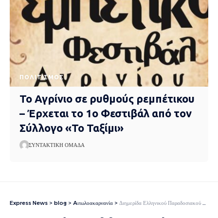
ΠΟΛΙΤΙΣΜΌΣ
Το Αγρίνιο σε ρυθμούς ρεμπέτικου
– Έρχεται το 1ο Φεστιβάλ από τον
Σύλλογο «Το Ταξίμι»
ΣΥΝΤΑΚΤΙΚΉ ΟΜΆΔΑ
Express News
>
blog
>
Aιτωλοακαρνανία
>
Διημερίδα Ελληνικού Παραδοσιακού Χορού στο Αγρίνιο