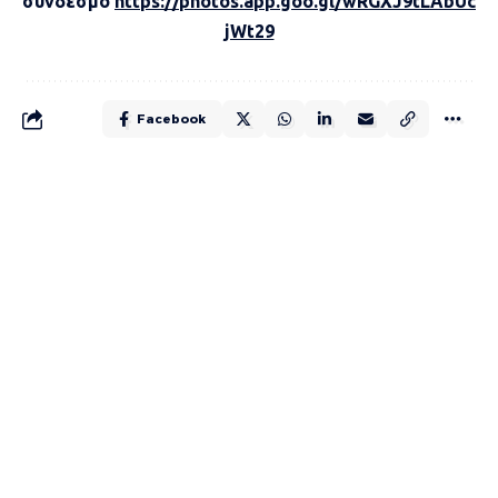
σύνδεσμο
https://photos.app.goo.gl/wRGXJ9tLAbUc
jWt29
Facebook