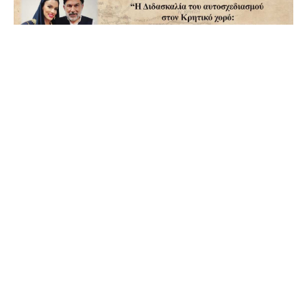
Διημερίδα Ελληνικού Παραδοσιακού Χορού που
διοργανώνει το Χορευτικό Τμήμα Δήμου Αγρινίου,
στις 25 & 26 Απριλίου, στο κλειστό γυμναστήριο
Αερογέφυρας.
Η διημερίδα απευθύνεται όχι μόνο σε δασκάλους και
χορευτές, αλλά και σε κάθε άνθρωπο που αγαπά την
παράδοση, τη μουσική και τον χορό.
Η σχετική ενημέρωση:
Με μεγάλη χαρά σας προσκαλούμε στη Διημερίδα
Ελληνικού Παραδοσιακού Χορού που διοργανώνει το