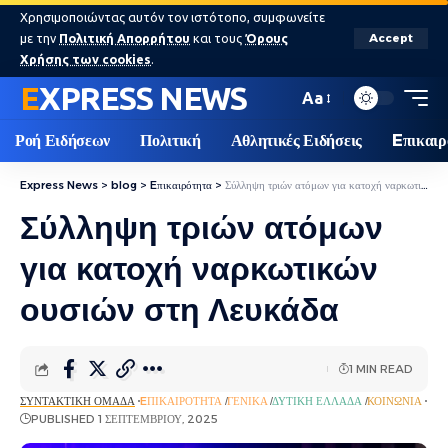
Χρησιμοποιώντας αυτόν τον ιστότοπο, συμφωνείτε
με την
Πολιτική Απορρήτου
και τους
Όρους
Accept
Χρήσης των cookies
.
EXPRESS NEWS
Aa
Ροή Ειδήσεων
Πολιτική
Αθλητικές Ειδήσεις
Eπικαιρ
Express News
>
blog
>
Eπικαιρότητα
>
Σύλληψη τριών ατόμων για κατοχή ναρκωτικών ουσιών στη Λευκάδα
Σύλληψη τριών ατόμων
για κατοχή ναρκωτικών
ουσιών στη Λευκάδα
1 MIN READ
ΣΥΝΤΑΚΤΙΚΉ ΟΜΆΔΑ
EΠΙΚΑΙΡΌΤΗΤΑ
ΓΕΝΙΚΆ
ΔΥΤΙΚΉ ΕΛΛΆΔΑ
ΚΟΙΝΩΝΊΑ
PUBLISHED 1 ΣΕΠΤΕΜΒΡΊΟΥ, 2025