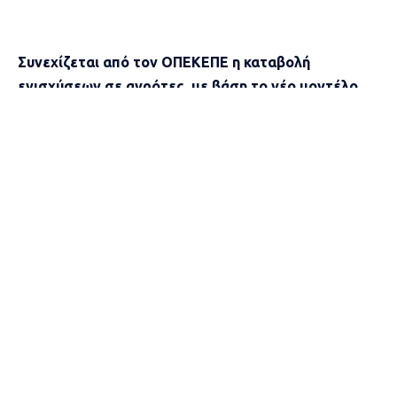
Συνεχίζεται από τον ΟΠΕΚΕΠΕ η καταβολή
ενισχύσεων σε αγρότες, με βάση το νέο μοντέλο
ελέγχων, ώστε κάθε ευρώ να καταβάλλεται μόνο
στους πραγματικούς δικαιούχους παραγωγούς.
Συγκεκριμένα, κατατέθηκαν 13,1 εκατομμύρια ευρώ,
στους λογαριασμούς αγροτών, που είχαν υποβάλει
συνολικά 70.652 αιτήσεις.
Αναλυτικά:
Συνδεδεμένη ενίσχυση αιγοπρόβειου κρέατος 2024:
36.945 δικαιούχοι