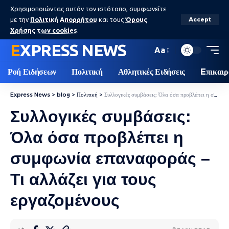
Χρησιμοποιώντας αυτόν τον ιστότοπο, συμφωνείτε
με την
Πολιτική Απορρήτου
και τους
Όρους
Accept
Χρήσης των cookies
.
EXPRESS NEWS
Aa
Ροή Ειδήσεων
Πολιτική
Αθλητικές Ειδήσεις
Eπικαιρ
Express News
>
blog
>
Πολιτική
>
Συλλογικές συμβάσεις: Όλα όσα προβλέπει η συμφωνία επαναφοράς – Τι αλλάζει για τους εργαζομένους
Συλλογικές συμβάσεις:
Όλα όσα προβλέπει η
συμφωνία επαναφοράς –
Τι αλλάζει για τους
εργαζομένους