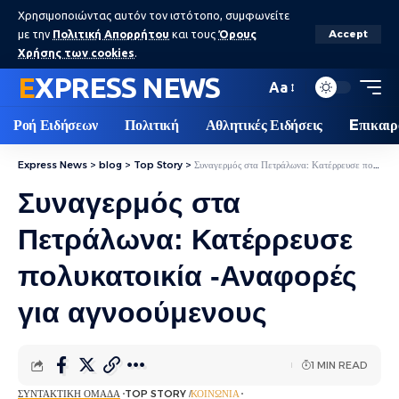
Χρησιμοποιώντας αυτόν τον ιστότοπο, συμφωνείτε
με την
Πολιτική Απορρήτου
και τους
Όρους
Accept
Χρήσης των cookies
.
EXPRESS NEWS
Aa
Ροή Ειδήσεων
Πολιτική
Αθλητικές Ειδήσεις
Eπικαιρ
Express News
>
blog
>
Top Story
>
Συναγερμός στα Πετράλωνα: Κατέρρευσε πολυκατοικία -Αναφορές για αγνοούμενους
Συναγερμός στα
Πετράλωνα: Κατέρρευσε
πολυκατοικία -Αναφορές
για αγνοούμενους
1 MIN READ
ΣΥΝΤΑΚΤΙΚΉ ΟΜΆΔΑ
TOP STORY
ΚΟΙΝΩΝΊΑ