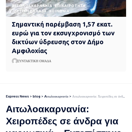
AΙΤΩΛΟΑΚΑΡΝΑΝΊΑ
EΠΙΚΑΙΡΌΤΗΤΑ
ΔΥΤΙΚΉ ΕΛΛΆΔΑ
ΚΟΙΝΩΝΊΑ
Σημαντική παρέμβαση 1,57 εκατ.
ευρώ για τον εκσυγχρονισμό των
δικτύων ύδρευσης στον Δήμο
Αμφιλοχίας
ΣΥΝΤΑΚΤΙΚΉ ΟΜΆΔΑ
Express News
>
blog
>
Aιτωλοακαρνανία
>
Αιτωλοακαρνανία: Χειροπέδες σε άνδρα για ναρκωτικά – Εντοπίστηκε με κάνναβη και κοκαΐνη
Αιτωλοακαρνανία:
Χειροπέδες σε άνδρα για