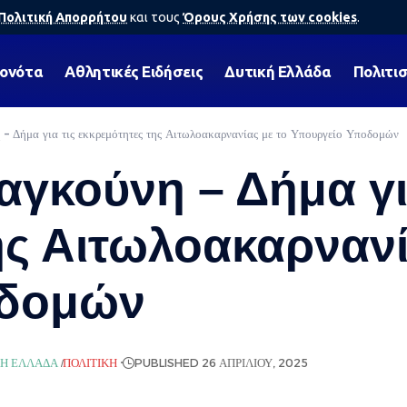
Πολιτική Απορρήτου
και τους
Όρους Χρήσης των cookies
.
γονότα
Αθλητικές Ειδήσεις
Δυτική Ελλάδα
Πολιτι
– Δήμα για τις εκκρεμότητες της Αιτωλοακαρνανίας με το Υπουργείο Υποδομών
γκούνη – Δήμα γι
ης Αιτωλοακαρνανί
οδομών
ΚΉ ΕΛΛΆΔΑ
ΠΟΛΙΤΙΚΉ
PUBLISHED 26 ΑΠΡΙΛΊΟΥ, 2025