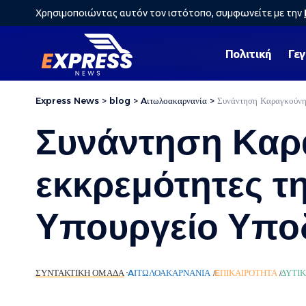
Χρησιμοποιώντας αυτόν τον ιστότοπο, συμφωνείτε με την
Πολιτική
Γε
Express News
>
blog
>
Aιτωλοακαρνανία
>
Συνάντηση Καραγκούνη 
Συνάντηση Καρα
εκκρεμότητες τ
Υπουργείο Υπ
ΣΥΝΤΑΚΤΙΚΉ ΟΜΆΔΑ
AΙΤΩΛΟΑΚΑΡΝΑΝΊΑ
EΠΙΚΑΙΡΌΤΗΤΑ
ΔΥΤΙ