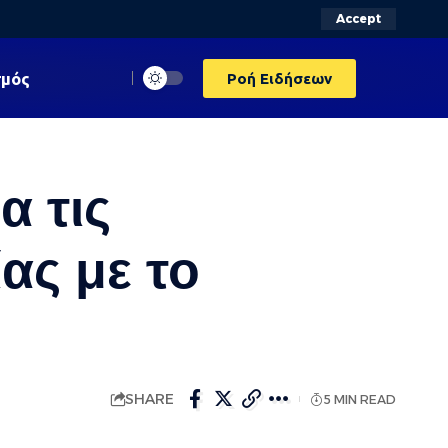
Accept
σμός
Ροή Ειδήσεων
α τις
ας με το
SHARE
5 MIN READ