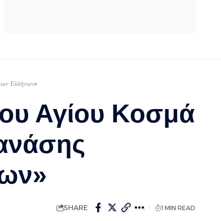
 των Ελλήνων»
του Αγίου Κοσμά
ανάσης
νων»
SHARE
1 MIN READ