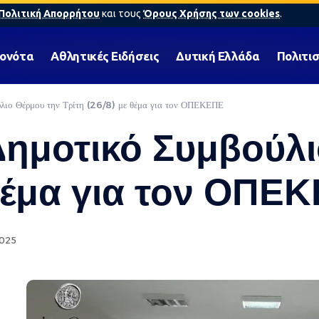
Πολιτική Απορρήτου
και τους
Όρους Χρήσης των cookies
.
γονότα
Αθλητικές Ειδήσεις
Δυτική Ελλάδα
Πολιτι
ύλιο Θέρμου την Τρίτη (26/8) με θέμα για τον ΟΠΕΚΕΠΕ
 Δημοτικό Συμβούλ
 θέμα για τον ΟΠΕ
2025