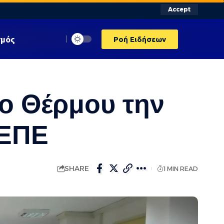
Accept
σμός
Ροή Ειδήσεων
ιο Θέρμου την
ΚΕΠΕ
SHARE
1 MIN READ