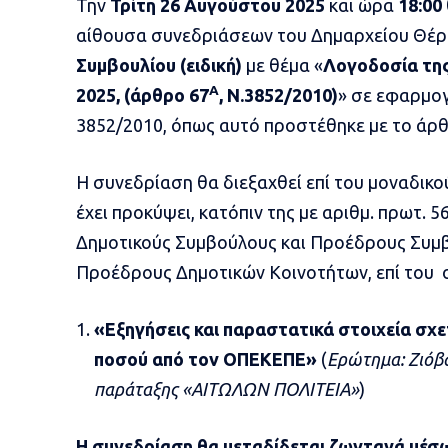
Την
Τρίτη 26 Αυγούστου 2025
και ώρα
18:00
αίθουσα συνεδριάσεων του Δημαρχείου Θέρ
Συμβουλίου (ειδική)
με θέμα «
Λογοδοσία της
Α
2025, (άρθρο 67
, Ν.3852/2010)
» σε εφαρμογ
3852/2010, όπως αυτό προστέθηκε με το άρθ
Η συνεδρίαση θα διεξαχθεί επί του μοναδικ
έχει προκύψει, κατόπιν της με αριθμ. πρωτ. 
Δημοτικούς Συμβούλους και Προέδρους Συμβ
Προέδρους Δημοτικών Κοινοτήτων, επί του ο
«Εξηγήσεις και παραστατικά στοιχεία σχε
ποσού από τον ΟΠΕΚΕΠΕ»
(
Ερώτημα:
Ζιόβ
παράταξης «ΑΙΤΩΛΩΝ ΠΟΛΙΤΕΙΑ»
)
Η συνεδρίαση
θα μεταδίδεται ζωντανά μέσ