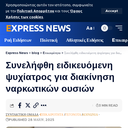
Χρησιμοποιώντας αυτόν τον ιστότοπο, συμφωνείτε
με την
Πολιτική Απορρήτου
και τους
Όρους
Accept
Χρήσης των cookies
.
EXPRESS NEWS
Aa
Ροή Ειδήσεων
Πολιτική
Αθλητικές Ειδήσεις
Eπικαιρ
Express News
>
blog
>
Eπικαιρότητα
>
Συνελήφθη ειδικευόμενη ψυχίατρος για διακίνηση ναρκωτικών ουσιών
Συνελήφθη ειδικευόμενη
ψυχίατρος για διακίνηση
ναρκωτικών ουσιών
3 MIN READ
ΣΥΝΤΑΚΤΙΚΉ ΟΜΆΔΑ
EΠΙΚΑΙΡΌΤΗΤΑ
ΓΕΓΟΝΌΤΑ
ΚΟΙΝΩΝΊΑ
PUBLISHED 28 ΜΑΪ́ΟΥ, 2025