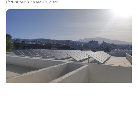
PUBLISHED 28 ΜΑΪ́ΟΥ, 2025
Τρία σχολεία του
Αγρινίου
συνδέθηκαν
με
φωτοβολταϊκό
σταθμό
ολοκληρώνοντας έτσι την ενεργειακή