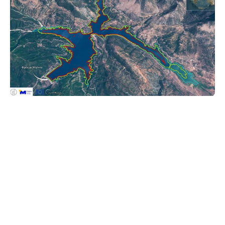
Μείωση της έκτασης της τεχνητής λίμνης του
Μόρνου παρατηρείται τους τελευταίους μήνες
λόγω της απουσίας βροχών, των υψηλών
θερμοκρασιών αλλά και ως αποτέλεσμα του πολύ
ήπιου χειμώνα με τις περιορισμένες χιονοπτώσεις
στα ορεινά.
Όπως σημειώνει σε άρθρο του το METEO του Εθνικού