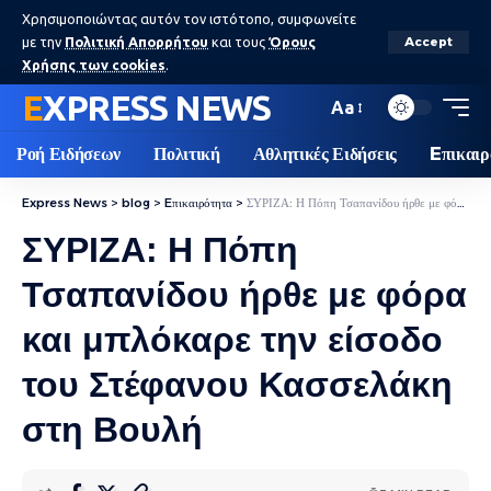
Χρησιμοποιώντας αυτόν τον ιστότοπο, συμφωνείτε
με την
Πολιτική Απορρήτου
και τους
Όρους
Accept
Χρήσης των cookies
.
EXPRESS NEWS
Aa
Ροή Ειδήσεων
Πολιτική
Αθλητικές Ειδήσεις
Eπικαιρ
Express News
>
blog
>
Eπικαιρότητα
>
ΣΥΡΙΖΑ: Η Πόπη Τσαπανίδου ήρθε με φόρα και μπλόκαρε την είσοδο του Στέφανου Κασσελάκη στη Βουλή
ΣΥΡΙΖΑ: Η Πόπη
Τσαπανίδου ήρθε με φόρα
και μπλόκαρε την είσοδο
του Στέφανου Κασσελάκη
στη Βουλή