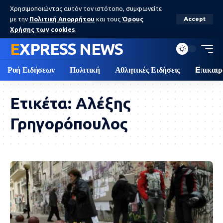
Χρησιμοποιώντας αυτόν τον ιστότοπο, συμφωνείτε
με την
Πολιτική Απορρήτου
και τους
Όρους
Accept
Χρήσης των cookies
.
EXPRESS NEWS
Ροή Ειδήσεων
Πολιτική
Αθλητικές Ειδήσεις
Eπικαιρ
Ετικέτα:
Αλέξης
Γρηγορόπουλος