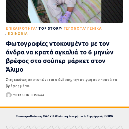
EΠΙΚΑΙΡΌΤΗΤΑ
TOP STORY
ΓΕΓΟΝΌΤΑ
ΓΕΝΙΚΆ
ΚΟΙΝΩΝΊΑ
Φωτογραφίες ντοκουμέντο με τον
άνδρα να κρατά αγκαλιά το 6 μηνών
βρέφος στο σούπερ μάρκετ στον
Άλιμο
Στις εικόνες αποτυπώνεται ο άνδρας, την στιγμή που κρατά το
βρέφος μέσα
…
ΣΥΝΤΑΚΤΙΚΉ ΟΜΆΔΑ
Ταυτότητα
Πολιτική Cookies
Πολιτική Απορρήτου & Συμμόρφωση GDPR