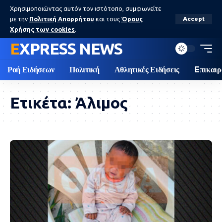
Χρησιμοποιώντας αυτόν τον ιστότοπο, συμφωνείτε
με την
Πολιτική Απορρήτου
και τους
Όρους
Accept
Χρήσης των cookies
.
EXPRESS NEWS
Ροή Ειδήσεων
Πολιτική
Αθλητικές Ειδήσεις
Eπικαιρ
Ετικέτα:
Άλιμος