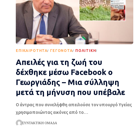
EΠΙΚΑΙΡΌΤΗΤΑ
ΓΕΓΟΝΌΤΑ
ΠΟΛΙΤΙΚΉ
ΡΟΉ ΕΙΔΉΣΕΩΝ
Απειλές για τη ζωή του
δέχθηκε μέσω Facebook ο
Γεωργιάδης – Μια σύλληψη
μετά τη μήνυση που υπέβαλε
Ο άντρας που συνελήφθη απειλούσε τον υπουργό Υγείας
χρησιμοποιώντας εικόνες από το
…
ΣΥΝΤΑΚΤΙΚΉ ΟΜΆΔΑ