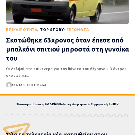
EΠΙΚΑΙΡΌΤΗΤΑ
TOP STORY
ΓΕΓΟΝΌΤΑ
ΡΟΉ ΕΙΔΉΣΕΩΝ
Σκοτώθηκε 63χρονος όταν έπεσε από
μπαλκόνι σπιτιού μπροστά στη γυναίκα
του
Οι Δελφοί στο επίκεντρο για τον θάνατο του 63χρονου. Ο άντρας
σκοτώθηκε
…
ΣΥΝΤΑΚΤΙΚΉ ΟΜΆΔΑ
Ταυτότητα
Πολιτική Cookies
Πολιτική Απορρήτου & Συμμόρφωση GDPR
Όλα τα τελευταία νέα, κατευθείαν στον