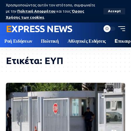
Χρησιμοποιώντας αυτόν τον ιστότοπο, συμφωνείτε
με την
Πολιτική Απορρήτου
και τους
Όρους
Accept
Χρήσης των cookies
.
EXPRESS NEWS
Ροή Ειδήσεων
Πολιτική
Αθλητικές Ειδήσεις
Eπικαιρ
Ετικέτα:
ΕΥΠ