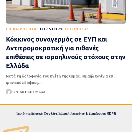
EΠΙΚΑΙΡΌΤΗΤΑ
TOP STORY
ΓΕΓΟΝΌΤΑ
ΡΟΉ ΕΙΔΉΣΕΩΝ
Κόκκινος συναγερμός σε ΕΥΠ και
Αντιτρομοκρατική για πιθανές
επιθέσεις σε ισραηλινούς στόχους στην
Ελλάδα
Μετά τη δολοφονία του ηγέτη της Χαμάς, Ισμαήλ Χανίγια επί
ιρανικού εδάφους
…
ΣΥΝΤΑΚΤΙΚΉ ΟΜΆΔΑ
Ταυτότητα
Πολιτική Cookies
Πολιτική Απορρήτου & Συμμόρφωση GDPR