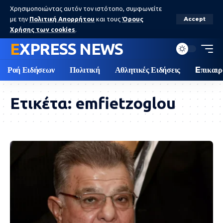
Χρησιμοποιώντας αυτόν τον ιστότοπο, συμφωνείτε
με την
Πολιτική Απορρήτου
και τους
Όρους
Accept
Χρήσης των cookies
.
EXPRESS NEWS
Ροή Ειδήσεων
Πολιτική
Αθλητικές Ειδήσεις
Eπικαιρ
Ετικέτα:
emfietzoglou