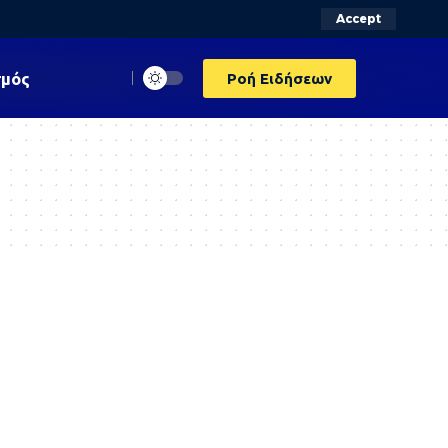
Accept
σμός
Ροή Ειδήσεων