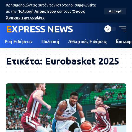
Χρησιμοποιώντας αυτόν τον ιστότοπο, συμφωνείτε
με την
Πολιτική Απορρήτου
και τους
Όρους
Accept
Χρήσης των cookies
.
EXPRESS NEWS
Ροή Ειδήσεων
Πολιτική
Αθλητικές Ειδήσεις
Eπικαιρ
Ετικέτα:
Eurobasket 2025