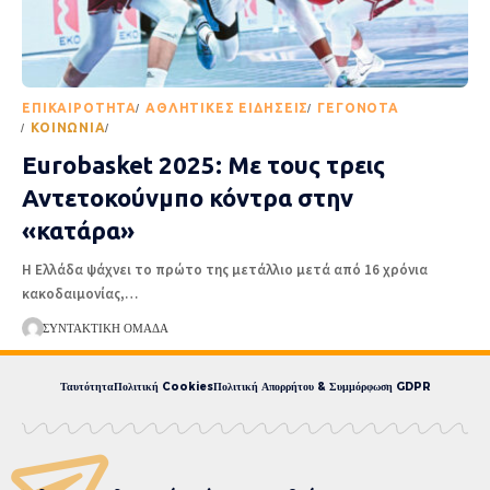
EΠΙΚΑΙΡΌΤΗΤΑ
ΑΘΛΗΤΙΚΈΣ ΕΙΔΉΣΕΙΣ
ΓΕΓΟΝΌΤΑ
ΚΟΙΝΩΝΊΑ
ΡΟΉ ΕΙΔΉΣΕΩΝ
Eurobasket 2025: Με τους τρεις
Αντετοκούνμπο κόντρα στην
«κατάρα»
Η Ελλάδα ψάχνει το πρώτο της μετάλλιο μετά από 16 χρόνια
κακοδαιμονίας,
…
ΣΥΝΤΑΚΤΙΚΉ ΟΜΆΔΑ
Ταυτότητα
Πολιτική Cookies
Πολιτική Απορρήτου & Συμμόρφωση GDPR