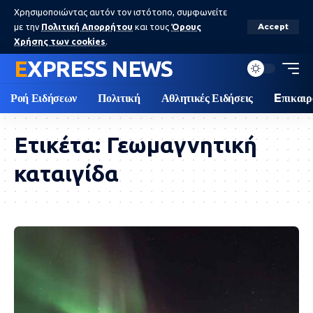
Χρησιμοποιώντας αυτόν τον ιστότοπο, συμφωνείτε
με την
Πολιτική Απορρήτου
και τους
Όρους
Accept
Χρήσης των cookies
.
EXPRESS NEWS
Ροή Ειδήσεων
Πολιτική
Αθλητικές Ειδήσεις
Eπικαιρ
Ετικέτα:
Γεωμαγνητική
καταιγίδα