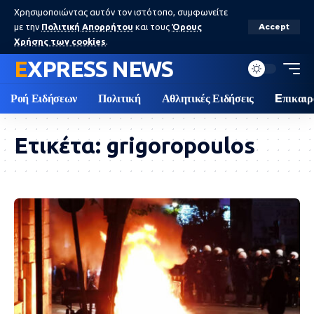
Χρησιμοποιώντας αυτόν τον ιστότοπο, συμφωνείτε
με την
Πολιτική Απορρήτου
και τους
Όρους
Accept
Χρήσης των cookies
.
EXPRESS NEWS
Ροή Ειδήσεων
Πολιτική
Αθλητικές Ειδήσεις
Eπικαιρ
Ετικέτα:
grigoropoulos