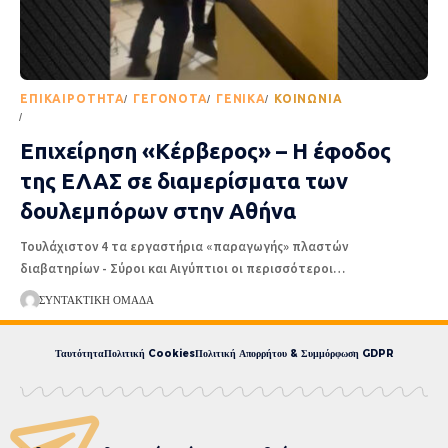
EΠΙΚΑΙΡΌΤΗΤΑ
ΓΕΓΟΝΌΤΑ
ΓΕΝΙΚΆ
ΚΟΙΝΩΝΊΑ
ΡΟΉ ΕΙΔΉΣΕΩΝ
Επιχείρηση «Κέρβερος» – Η έφοδος
της ΕΛΑΣ σε διαμερίσματα των
δουλεμπόρων στην Αθήνα
Τουλάχιστον 4 τα εργαστήρια «παραγωγής» πλαστών
διαβατηρίων - Σύροι και Αιγύπτιοι οι περισσότεροι
…
ΣΥΝΤΑΚΤΙΚΉ ΟΜΆΔΑ
Ταυτότητα
Πολιτική Cookies
Πολιτική Απορρήτου & Συμμόρφωση GDPR