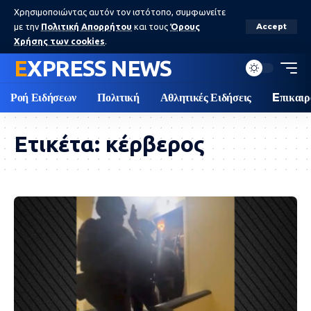
Χρησιμοποιώντας αυτόν τον ιστότοπο, συμφωνείτε
με την
Πολιτική Απορρήτου
και τους
Όρους
Accept
Χρήσης των cookies
.
EXPRESS NEWS
Ροή Ειδήσεων
Πολιτική
Αθλητικές Ειδήσεις
Eπικαιρ
Ετικέτα:
κέρβερος