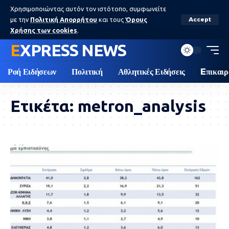
Χρησιμοποιώντας αυτόν τον ιστότοπο, συμφωνείτε
με την
Πολιτική Απορρήτου
και τους
Όρους
Accept
Χρήσης των cookies
.
EXPRESS NEWS
Ροή Ειδήσεων
Πολιτική
Αθλητικές Ειδήσεις
Eπικαιρ
Ετικέτα:
metron_analysis