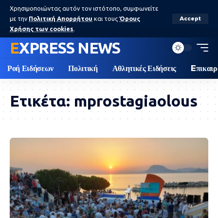
Χρησιμοποιώντας αυτόν τον ιστότοπο, συμφωνείτε
με την
Πολιτική Απορρήτου
και τους
Όρους
Accept
Χρήσης των cookies
.
EXPRESS NEWS
Ροή Ειδήσεων
Πολιτική
Αθλητικές Ειδήσεις
Eπικαιρ
Ετικέτα:
mprostagiaolous