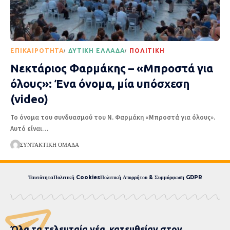
EΠΙΚΑΙΡΌΤΗΤΑ
ΔΥΤΙΚΉ ΕΛΛΆΔΑ
ΠΟΛΙΤΙΚΉ
Νεκτάριος Φαρμάκης – «Μπροστά για
όλους»: Ένα όνομα, μία υπόσχεση
(video)
Το όνομα του συνδυασμού του Ν. Φαρμάκη «Μπροστά για όλους».
Αυτό είναι
…
ΣΥΝΤΑΚΤΙΚΉ ΟΜΆΔΑ
Ταυτότητα
Πολιτική Cookies
Πολιτική Απορρήτου & Συμμόρφωση GDPR
Όλα τα τελευταία νέα, κατευθείαν στον