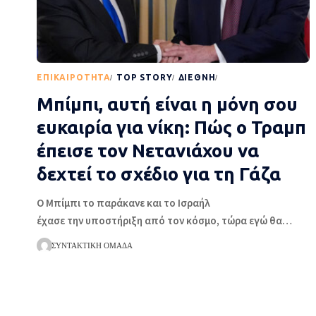
EΠΙΚΑΙΡΌΤΗΤΑ
TOP STORY
ΔΙΕΘΝΉ
ΡΟΉ ΕΙΔΉΣΕΩΝ
Μπίμπι, αυτή είναι η μόνη σου
ευκαιρία για νίκη: Πώς ο Τραμπ
έπεισε τον Νετανιάχου να
δεχτεί το σχέδιο για τη Γάζα
Ο Μπίμπι το παράκανε και το Ισραήλ
έχασε την υποστήριξη από τον κόσμο, τώρα εγώ θα
…
ΣΥΝΤΑΚΤΙΚΉ ΟΜΆΔΑ