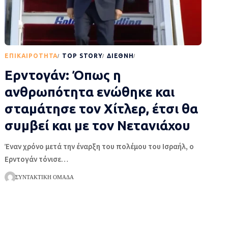
EΠΙΚΑΙΡΌΤΗΤΑ
TOP STORY
ΔΙΕΘΝΉ
ΡΟΉ ΕΙΔΉΣΕΩΝ
Ερντογάν: Όπως η
ανθρωπότητα ενώθηκε και
σταμάτησε τον Χίτλερ, έτσι θα
συμβεί και με τον Νετανιάχου
Έναν χρόνο μετά την έναρξη του πολέμου του Ισραήλ, ο
Ερντογάν τόνισε
…
ΣΥΝΤΑΚΤΙΚΉ ΟΜΆΔΑ