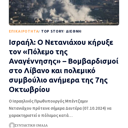
EΠΙΚΑΙΡΌΤΗΤΑ
TOP STORY
ΔΙΕΘΝΉ
ΡΟΉ ΕΙΔΉΣΕΩΝ
Ισραήλ: Ο Νετανιάχου κήρυξε
τον «Πόλεμο της
Αναγέννησης» – Βομβαρδισμοί
στο Λίβανο και πολεμικό
συμβούλιο ανήμερα της 7ης
Οκτωβρίου
Ο Ισραηλινός Πρωθυπουργός Μπέντζαμιν
Νετανιάχου πρότεινε σήμερα Δευτέρα (07.10.2024) να
χαρακτηριστεί ο πόλεμος κατά
…
ΣΥΝΤΑΚΤΙΚΉ ΟΜΆΔΑ