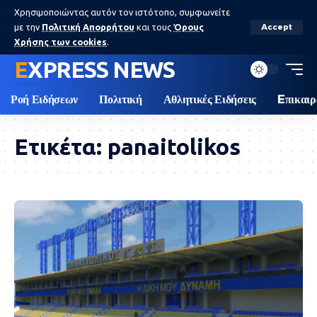
Χρησιμοποιώντας αυτόν τον ιστότοπο, συμφωνείτε
με την
Πολιτική Απορρήτου
και τους
Όρους
Accept
Χρήσης των cookies
.
EXPRESS NEWS
Ροή Ειδήσεων
Πολιτική
Αθλητικές Ειδήσεις
Eπικαιρ
Ετικέτα:
panaitolikos