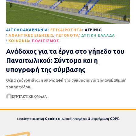
AΙΤΩΛΟΑΚΑΡΝΑΝΊΑ
EΠΙΚΑΙΡΌΤΗΤΑ
ΑΓΡΊΝΙΟ
ΑΘΛΗΤΙΚΈΣ ΕΙΔΉΣΕΙΣ
ΓΕΓΟΝΌΤΑ
ΔΥΤΙΚΉ ΕΛΛΆΔΑ
ΚΟΙΝΩΝΊΑ
ΠΟΛΙΤΙΣΜΌΣ
Ανάδοχος για τα έργα στο γήπεδο του
Παναιτωλικού: Σύντομα και η
υπογραφή της σύμβασης
Θέμα χρόνου είναι η υπογραφή της σύμβασης για την αναβάθμιση
του γηπέδου
…
ΣΥΝΤΑΚΤΙΚΉ ΟΜΆΔΑ
Ταυτότητα
Πολιτική Cookies
Πολιτική Απορρήτου & Συμμόρφωση GDPR