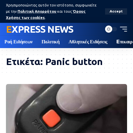
Χρησιμοποιώντας αυτόν τον ιστότοπο, συμφωνείτε
με την
Πολιτική Απορρήτου
και τους
Όρους
Accept
Χρήσης των cookies
.
EXPRESS NEWS
Ροή Ειδήσεων
Πολιτική
Αθλητικές Ειδήσεις
Eπικαιρ
Ετικέτα:
Panic button