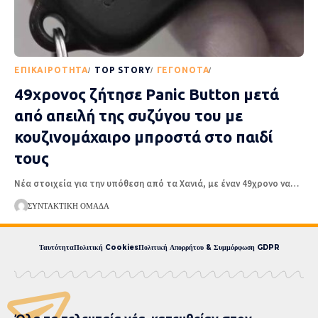
EΠΙΚΑΙΡΌΤΗΤΑ
TOP STORY
ΓΕΓΟΝΌΤΑ
ΡΟΉ ΕΙΔΉΣΕΩΝ
49χρονος ζήτησε Panic Button μετά
από απειλή της συζύγου του με
κουζινομάχαιρο μπροστά στο παιδί
τους
Νέα στοιχεία για την υπόθεση από τα Χανιά, με έναν 49χρονο να
…
ΣΥΝΤΑΚΤΙΚΉ ΟΜΆΔΑ
Ταυτότητα
Πολιτική Cookies
Πολιτική Απορρήτου & Συμμόρφωση GDPR