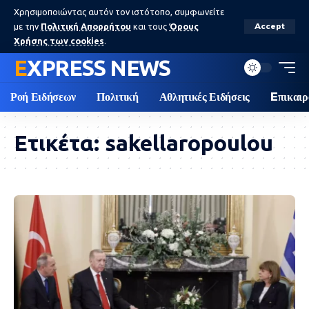
Χρησιμοποιώντας αυτόν τον ιστότοπο, συμφωνείτε
με την
Πολιτική Απορρήτου
και τους
Όρους
Accept
Χρήσης των cookies
.
EXPRESS NEWS
Ροή Ειδήσεων
Πολιτική
Αθλητικές Ειδήσεις
Eπικαιρ
Ετικέτα:
sakellaropoulou