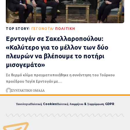
TOP STORY
ΓΕΓΟΝΌΤΑ
ΠΟΛΙΤΙΚΉ
Ερντογάν σε Σακελλαροπούλου:
«Καλύτερο για το μέλλον των δύο
πλευρών να βλέπουμε το ποτήρι
μισογεμάτο»
Σε θερμό κλίμα πραγματοποιήθηκε η συνάντηση του Τούρκου
προέδρου Ταγίπ Ερντογάν με
…
ΣΥΝΤΑΚΤΙΚΉ ΟΜΆΔΑ
Ταυτότητα
Πολιτική Cookies
Πολιτική Απορρήτου & Συμμόρφωση GDPR