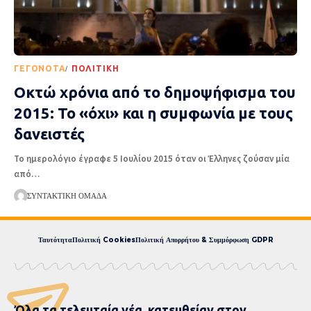
ΓΕΓΟΝΌΤΑ
ΠΟΛΙΤΙΚΉ
Οκτώ χρόνια από το δημοψήφισμα του
2015: Το «όχι» και η συμφωνία με τους
δανειστές
Το ημερολόγιο έγραφε 5 Ιουλίου 2015 όταν οι Έλληνες ζούσαν μία
από
…
ΣΥΝΤΑΚΤΙΚΉ ΟΜΆΔΑ
Ταυτότητα
Πολιτική Cookies
Πολιτική Απορρήτου & Συμμόρφωση GDPR
Όλα τα τελευταία νέα, κατευθείαν στον