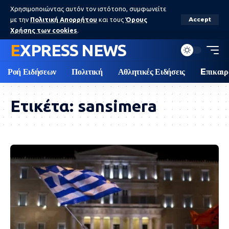
Χρησιμοποιώντας αυτόν τον ιστότοπο, συμφωνείτε
με την
Πολιτική Απορρήτου
και τους
Όρους
Accept
Χρήσης των cookies
.
EXPRESS NEWS
Ροή Ειδήσεων
Πολιτική
Αθλητικές Ειδήσεις
Eπικαιρ
Ετικέτα:
sansimera