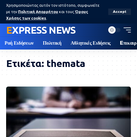
Χρησιμοποιώντας αυτόν τον ιστότοπο, συμφωνείτε
με την
Πολιτική Απορρήτου
και τους
Όρους
Accept
Χρήσης των cookies
.
EXPRESS NEWS
Ροή Ειδήσεων
Πολιτική
Αθλητικές Ειδήσεις
Eπικαιρ
Ετικέτα:
themata