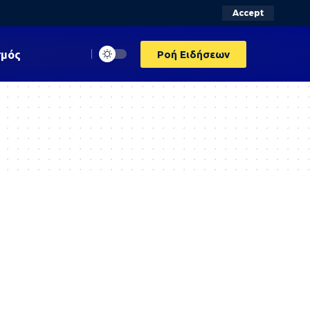
Accept
σμός
Ροή Ειδήσεων