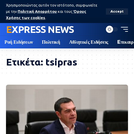
Χρησιμοποιώντας αυτόν τον ιστότοπο, συμφωνείτε
με την
Πολιτική Απορρήτου
και τους
Όρους
Accept
Χρήσης των cookies
.
EXPRESS NEWS
Ροή Ειδήσεων
Πολιτική
Αθλητικές Ειδήσεις
Eπικαιρ
Ετικέτα:
tsipras