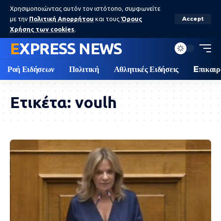
Χρησιμοποιώντας αυτόν τον ιστότοπο, συμφωνείτε
με την
Πολιτική Απορρήτου
και τους
Όρους
Accept
Χρήσης των cookies
.
EXPRESS NEWS
Ροή Ειδήσεων
Πολιτική
Αθλητικές Ειδήσεις
Eπικαιρ
Ετικέτα:
voulh