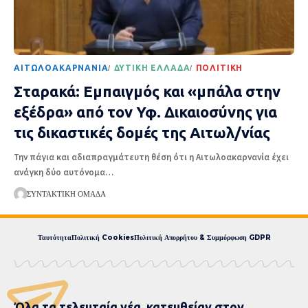
AΙΤΩΛΟΑΚΑΡΝΑΝΊΑ
ΔΥΤΙΚΉ ΕΛΛΆΔΑ
ΠΟΛΙΤΙΚΉ
Σταρακά: Εμπαιγμός και «μπάλα στην
εξέδρα» από τον Υφ. Δικαιοσύνης για
τις δικαστικές δομές της Αιτωλ/νίας
Την πάγια και αδιαπραγμάτευτη θέση ότι η Αιτωλοακαρνανία έχει
ανάγκη δύο αυτόνομα
…
ΣΥΝΤΑΚΤΙΚΉ ΟΜΆΔΑ
Ταυτότητα
Πολιτική Cookies
Πολιτική Απορρήτου & Συμμόρφωση GDPR
Όλα τα τελευταία νέα, κατευθείαν στον