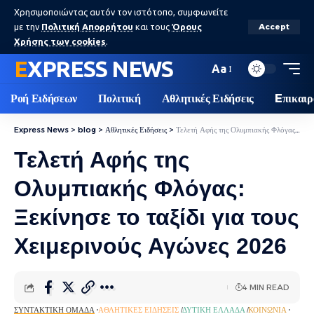
Χρησιμοποιώντας αυτόν τον ιστότοπο, συμφωνείτε
με την
Πολιτική Απορρήτου
και τους
Όρους
Accept
Χρήσης των cookies
.
EXPRESS NEWS
Aa
Ροή Ειδήσεων
Πολιτική
Αθλητικές Ειδήσεις
Eπικαιρ
Express News
>
blog
>
Αθλητικές Ειδήσεις
>
Τελετή Αφής της Ολυμπιακής Φλόγας: Ξεκίνησε το ταξίδι για τους Χειμερινούς Αγώνες 2026
Τελετή Αφής της
Ολυμπιακής Φλόγας:
Ξεκίνησε το ταξίδι για τους
Χειμερινούς Αγώνες 2026
4 MIN READ
ΣΥΝΤΑΚΤΙΚΉ ΟΜΆΔΑ
ΑΘΛΗΤΙΚΈΣ ΕΙΔΉΣΕΙΣ
ΔΥΤΙΚΉ ΕΛΛΆΔΑ
ΚΟΙΝΩΝΊΑ