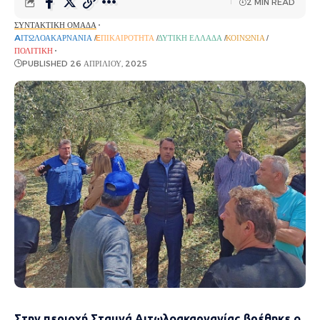
2 MIN READ
ΣΥΝΤΑΚΤΙΚΉ ΟΜΆΔΑ
AΙΤΩΛΟΑΚΑΡΝΑΝΊΑ
EΠΙΚΑΙΡΌΤΗΤΑ
ΔΥΤΙΚΉ ΕΛΛΆΔΑ
ΚΟΙΝΩΝΊΑ
ΠΟΛΙΤΙΚΉ
PUBLISHED 26 ΑΠΡΙΛΊΟΥ, 2025
Στην περιοχή Σταμνά Αιτωλοακαρνανίας βρέθηκε ο