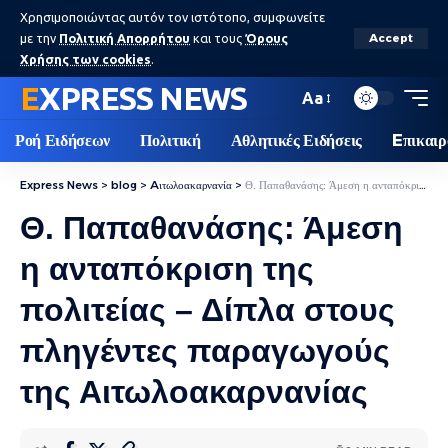
Χρησιμοποιώντας αυτόν τον ιστότοπο, συμφωνείτε
με την
Πολιτική Απορρήτου
και τους
Όρους
Accept
Χρήσης των cookies
.
EXPRESS NEWS
Aa
Ροή Ειδήσεων
Πολιτική
Αθλητικές Ειδήσεις
Eπικαιρ
Express News
>
blog
>
Aιτωλοακαρνανία
>
Θ. Παπαθανάσης: Άμεση η ανταπόκριση της πολιτείας – Δίπλα στους πληγέντες παραγωγούς της Αιτωλοακαρνανίας
Θ. Παπαθανάσης: Άμεση
η ανταπόκριση της
πολιτείας – Δίπλα στους
πληγέντες παραγωγούς
της Αιτωλοακαρνανίας