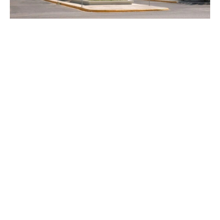
Αποσωληνώθηκε την Παρασκευή (25/4) ο 3χρονος
Άγγελος από την Κεφαλονιά, ο οποίος υπέστη
έγκαυμα από τη φωτιά που ξέσπασε στο σπίτι της
οικογένειάς του στο Αργοστόλι.
Τα ευχάριστα νέα έρχονται από το Πανεπιστημιακό
Νοσοκομείο Ρίου όπου ο μικρός Άγγελος είχε
διακομιστεί από την Κεφαλονιά λόγω της
σοβαρότητας της κατάστασης της υγείας του από τη
φωτιά.
Την Παρασκευή, σύμφωνα με το
apohxos.gr
,
ολοκληρώθηκε η διαδικασία της αποσύνδεσης του
τρίχρονου αγοριού από τη μηχανική υποστήριξη,