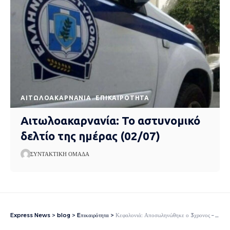
AΙΤΩΛΟΑΚΑΡΝΑΝΊΑ
EΠΙΚΑΙΡΌΤΗΤΑ
Αιτωλοακαρνανία: Το αστυνομικό
δελτίο της ημέρας (02/07)
ΣΥΝΤΑΚΤΙΚΉ ΟΜΆΔΑ
Express News
>
blog
>
Eπικαιρότητα
>
Κεφαλονιά: Αποσωληνώθηκε ο 3χρονος – Αισιοδοξία για την υγεία του