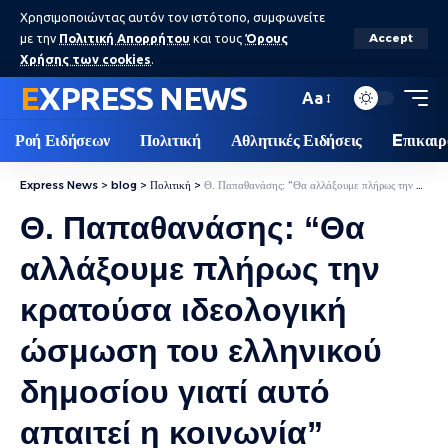
Χρησιμοποιώντας αυτόν τον ιστότοπο, συμφωνείτε
με την
Πολιτική Απορρήτου
και τους
Όρους
Accept
Χρήσης των cookies
.
EXPRESS NEWS
Aa
Ροή Ειδήσεων
Πολιτική
Αθλητικές Ειδήσεις
Eπικαιρ
Express News
>
blog
>
Πολιτική
>
Θ. Παπαθανάσης: “Θα αλλάξουμε πλήρως την κρατούσα ιδεολογική ώσμωση του ελληνικού δημοσίου γιατί αυτό απαιτεί η κοινωνία” (video)
Θ. Παπαθανάσης: “Θα
αλλάξουμε πλήρως την
κρατούσα ιδεολογική
ώσμωση του ελληνικού
δημοσίου γιατί αυτό
απαιτεί η κοινωνία”