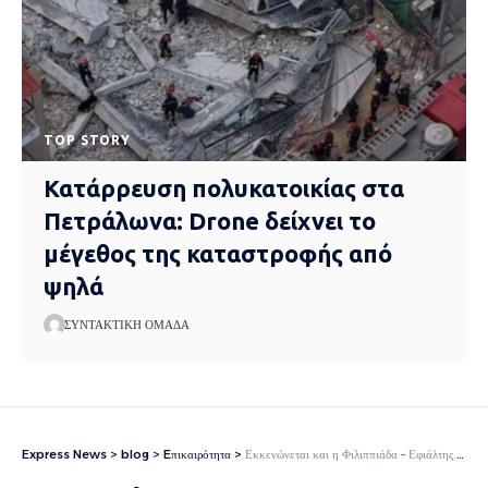
TOP STORY
Κατάρρευση πολυκατοικίας στα
Πετράλωνα: Drone δείχνει το
μέγεθος της καταστροφής από
ψηλά
ΣΥΝΤΑΚΤΙΚΉ ΟΜΆΔΑ
Express News
>
blog
>
Eπικαιρότητα
>
Εκκενώνεται και η Φιλιππιάδα – Εφιάλτης χωρίς τέλος