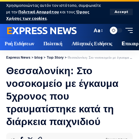
Χρησιμοποιώντας αυτόν τον ιστότοπο, συμφωνείτε
με την
Πολιτική Απορρήτου
και τους
Όρους
Accept
Χρήσης των cookies
.
EXPRESS NEWS
Aa
Ροή Ειδήσεων
Πολιτική
Αθλητικές Ειδήσεις
Eπικαιρ
Express News
>
blog
>
Top Story
>
Θεσσαλονίκη: Στο νοσοκομείο με έγκαυμα 5χρονος που τραυματίστηκε κατά τη διάρκεια παιχνιδιού
Θεσσαλονίκη: Στο
νοσοκομείο με έγκαυμα
5χρονος που
τραυματίστηκε κατά τη
διάρκεια παιχνιδιού