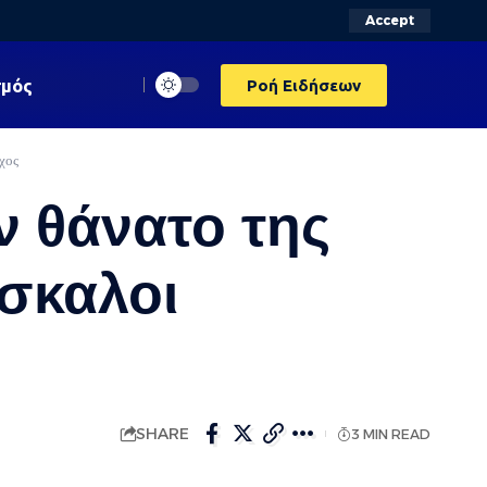
Accept
σμός
Ροή Ειδήσεων
χος
 θάνατο της
άσκαλοι
SHARE
3 MIN READ