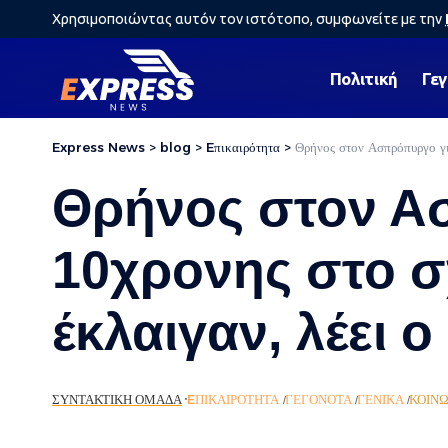
Χρησιμοποιώντας αυτόν τον ιστότοπο, συμφωνείτε με την
Πολιτική
Γε
Express News
>
blog
>
Eπικαιρότητα
>
Θρήνος στον Ασπρόπυργο για
Θρήνος στον Ασ
10χρονης στο σ
έκλαιγαν, λέει 
ΣΥΝΤΑΚΤΙΚΉ ΟΜΆΔΑ
EΠΙΚΑΙΡΌΤΗΤΑ
ΓΕΓΟΝΌΤΑ
ΓΕΝΙΚΆ
ΚΟΙΝ