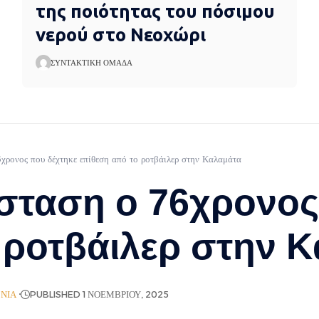
της ποιότητας του πόσιμου
νερού στο Νεοχώρι
ΣΥΝΤΑΚΤΙΚΉ ΟΜΆΔΑ
χρονος που δέχτηκε επίθεση από το ροτβάιλερ στην Καλαμάτα
άσταση ο 76χρονος
 ροτβάιλερ στην 
ΩΝΊΑ
PUBLISHED 1 ΝΟΕΜΒΡΊΟΥ, 2025