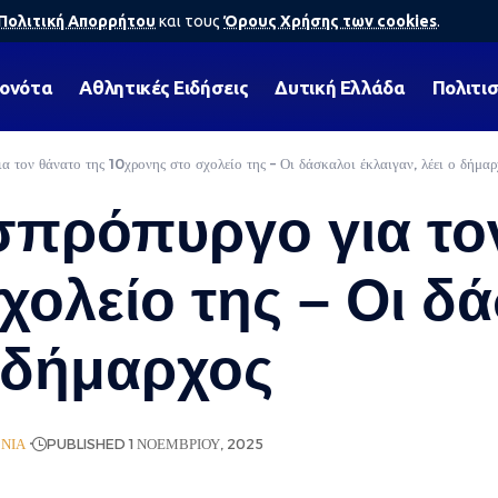
Πολιτική Απορρήτου
και τους
Όρους Χρήσης των cookies
.
γονότα
Αθλητικές Ειδήσεις
Δυτική Ελλάδα
Πολιτι
 τον θάνατο της 10χρονης στο σχολείο της – Οι δάσκαλοι έκλαιγαν, λέει ο δήμαρ
πρόπυργο για τον
χολείο της – Οι δ
ο δήμαρχος
ΩΝΊΑ
PUBLISHED 1 ΝΟΕΜΒΡΊΟΥ, 2025