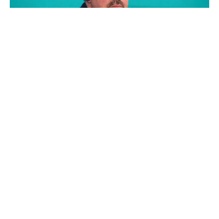
Φωτό: Ο Ράφα Μπενίτεθ κατά την παρουσίασή του στον
Παναθηναϊκό/ (ΘΑΝΑΣΗΣ ΔΗΜΟΠΟΥΛΟΣ / EUROKINISSI)
Ο Ράφα Μπενίτεθ στην παρουσίασή του ως πρώτος
προπονητής του Παναθηναϊκού τόνισε ότι είναι
εντυπωσιασμένος από το πρότζεκτ των πρασίνων και
ευχαρίστησε παράλληλα τον Γιάννη Αλαφούζο που τον
εμπιστεύτηκε.