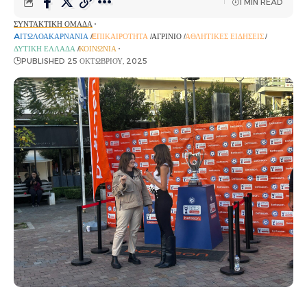
1 MIN READ
ΣΥΝΤΑΚΤΙΚΉ ΟΜΆΔΑ
AΙΤΩΛΟΑΚΑΡΝΑΝΊΑ
EΠΙΚΑΙΡΌΤΗΤΑ
ΑΓΡΊΝΙΟ
ΑΘΛΗΤΙΚΈΣ ΕΙΔΉΣΕΙΣ
ΔΥΤΙΚΉ ΕΛΛΆΔΑ
ΚΟΙΝΩΝΊΑ
PUBLISHED 25 ΟΚΤΩΒΡΊΟΥ, 2025