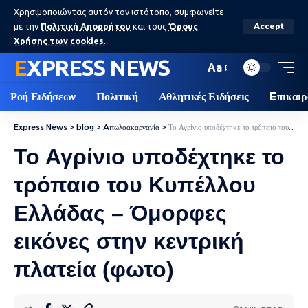
Χρησιμοποιώντας αυτόν τον ιστότοπο, συμφωνείτε
με την
Πολιτική Απορρήτου
και τους
Όρους
Accept
Χρήσης των cookies
.
EXPRESS NEWS
Aa
Ροή Ειδήσεων
Πολιτική
Αθλητικές Ειδήσεις
Eπικαιρ
Express News
>
blog
>
Aιτωλοακαρνανία
>
Το Αγρίνιο υποδέχτηκε το τρόπαιο του Κυπέλλου Ελλάδας – Όμορφες εικόνες στην κεντρική πλατεία (φωτο)
Το Αγρίνιο υποδέχτηκε το
τρόπαιο του Κυπέλλου
Ελλάδας – Όμορφες
εικόνες στην κεντρική
πλατεία (φωτο)