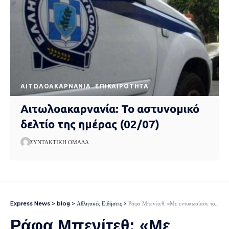
AΙΤΩΛΟΑΚΑΡΝΑΝΊΑ
EΠΙΚΑΙΡΌΤΗΤΑ
Αιτωλοακαρνανία: Το αστυνομικό
δελτίο της ημέρας (02/07)
ΣΥΝΤΑΚΤΙΚΉ ΟΜΆΔΑ
Express News
>
blog
>
Αθλητικές Ειδήσεις
>
Ράφα Μπενίτεθ: «Με εντυπωσίασε το πρότζεκτ του Παναθηναϊκού, πρέπει να φτιάξουμε μία ομάδα με νοοτροπία νικητή» (video)
Ράφα Μπενίτεθ: «Με