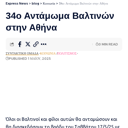
Express News
>
blog
>
Κοινωνία
>
34ο Αντάμωμα Βαλτινών στην Αθήνα
34ο Αντάμωμα Βαλτινών
στην Αθήνα
0 MIN READ
ΣΥΝΤΑΚΤΙΚΉ ΟΜΆΔΑ
ΚΟΙΝΩΝΊΑ
ΠΟΛΙΤΙΣΜΌΣ
PUBLISHED 1 ΜΑΪ́ΟΥ, 2025
Όλοι οι Βαλτινοί και φίλοι αυτών θα ανταμώσουν και
θα διασκεδάσουν το βράδυ του Σαββάτου 17/5/25 με