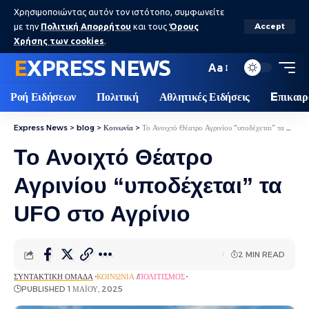
Χρησιμοποιώντας αυτόν τον ιστότοπο, συμφωνείτε
με την
Πολιτική Απορρήτου
και τους
Όρους
Accept
Χρήσης των cookies
.
EXPRESS NEWS
Aa
Ροή Ειδήσεων
Πολιτική
Αθλητικές Ειδήσεις
Eπικαιρ
Express News
>
blog
>
Κοινωνία
>
Το Ανοιχτό Θέατρο Αγρινίου “υποδέχεται” τα UFO στο Αγρίνιο
Το Ανοιχτό Θέατρο
Αγρινίου “υποδέχεται” τα
UFO στο Αγρίνιο
2 MIN READ
ΣΥΝΤΑΚΤΙΚΉ ΟΜΆΔΑ
ΚΟΙΝΩΝΊΑ
ΠΟΛΙΤΙΣΜΌΣ
PUBLISHED 1 ΜΑΪ́ΟΥ, 2025