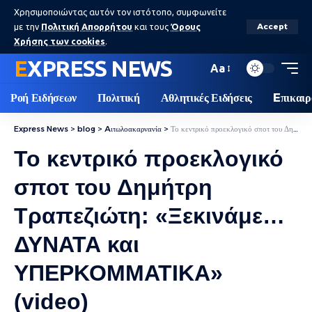
Χρησιμοποιώντας αυτόν τον ιστότοπο, συμφωνείτε
με την
Πολιτική Απορρήτου
και τους
Όρους
Accept
Χρήσης των cookies
.
EXPRESS NEWS
Aa
Ροή Ειδήσεων
Πολιτική
Αθλητικές Ειδήσεις
Eπικαιρ
Express News
>
blog
>
Aιτωλοακαρνανία
>
Το κεντρικό προεκλογικό σποτ του Δημήτρη Τραπεζιώτη: «Ξεκινάμε… ΔΥΝΑΤΑ και ΥΠΕΡΚΟΜΜΑΤΙΚΑ» (video)
Το κεντρικό προεκλογικό
σποτ του Δημήτρη
Τραπεζιώτη: «Ξεκινάμε…
ΔΥΝΑΤΑ και
ΥΠΕΡΚΟΜΜΑΤΙΚΑ»
(video)