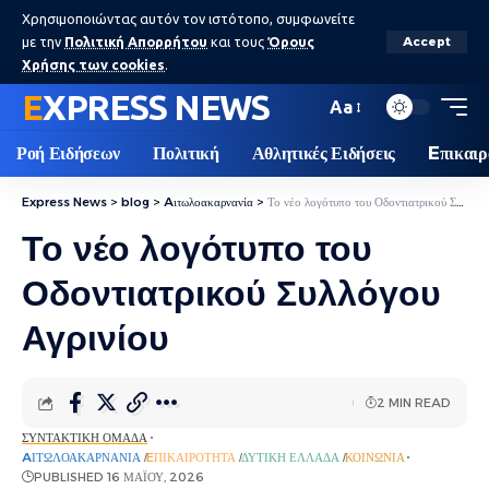
Χρησιμοποιώντας αυτόν τον ιστότοπο, συμφωνείτε
με την
Πολιτική Απορρήτου
και τους
Όρους
Accept
Χρήσης των cookies
.
EXPRESS NEWS
Aa
Ροή Ειδήσεων
Πολιτική
Αθλητικές Ειδήσεις
Eπικαιρ
Express News
>
blog
>
Aιτωλοακαρνανία
>
Το νέο λογότυπο του Οδοντιατρικού Συλλόγου Αγρινίου
Το νέο λογότυπο του
Οδοντιατρικού Συλλόγου
Αγρινίου
2 MIN READ
ΣΥΝΤΑΚΤΙΚΉ ΟΜΆΔΑ
AΙΤΩΛΟΑΚΑΡΝΑΝΊΑ
EΠΙΚΑΙΡΌΤΗΤΑ
ΔΥΤΙΚΉ ΕΛΛΆΔΑ
ΚΟΙΝΩΝΊΑ
PUBLISHED 16 ΜΑΪ́ΟΥ, 2026