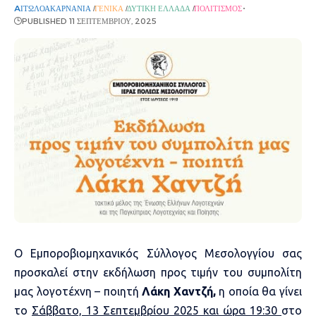
AΙΤΩΛΟΑΚΑΡΝΑΝΊΑ
ΓΕΝΙΚΆ
ΔΥΤΙΚΉ ΕΛΛΆΔΑ
ΠΟΛΙΤΙΣΜΌΣ
PUBLISHED 11 ΣΕΠΤΕΜΒΡΊΟΥ, 2025
Ο Εμποροβιομηχανικός Σύλλογος Μεσολογγίου σας
προσκαλεί στην εκδήλωση προς τιμήν του συμπολίτη
μας λογοτέχνη – ποιητή
Λάκη Χαντζή,
η οποία θα γίνει
το
Σάββατο, 13 Σεπτεμβρίου 2025 και ώρα 19:30
στο