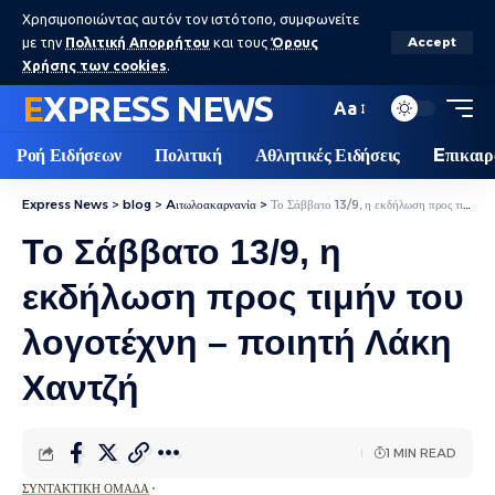
Χρησιμοποιώντας αυτόν τον ιστότοπο, συμφωνείτε
με την
Πολιτική Απορρήτου
και τους
Όρους
Accept
Χρήσης των cookies
.
EXPRESS NEWS
Aa
Ροή Ειδήσεων
Πολιτική
Αθλητικές Ειδήσεις
Eπικαιρ
Express News
>
blog
>
Aιτωλοακαρνανία
>
Το Σάββατο 13/9, η εκδήλωση προς τιμήν του λογοτέχνη – ποιητή Λάκη Χαντζή
Το Σάββατο 13/9, η
εκδήλωση προς τιμήν του
λογοτέχνη – ποιητή Λάκη
Χαντζή
1 MIN READ
ΣΥΝΤΑΚΤΙΚΉ ΟΜΆΔΑ