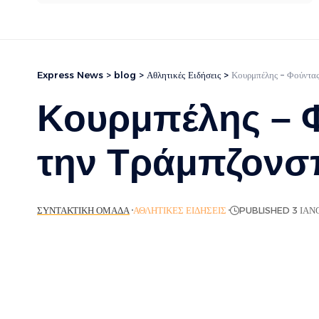
Express News
>
blog
>
Αθλητικές Ειδήσεις
>
Κουρμπέλης – Φούντας
Κουρμπέλης – Φ
την Τράμπζονσ
ΣΥΝΤΑΚΤΙΚΉ ΟΜΆΔΑ
ΑΘΛΗΤΙΚΈΣ ΕΙΔΉΣΕΙΣ
PUBLISHED 3 ΙΑΝ