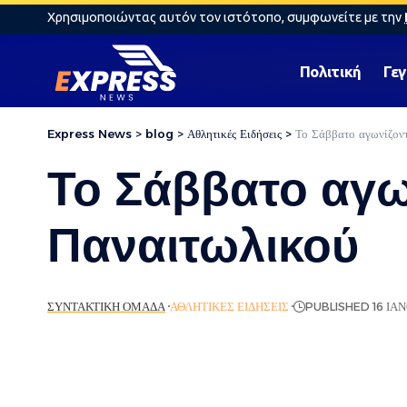
Χρησιμοποιώντας αυτόν τον ιστότοπο, συμφωνείτε με την
Πολιτική
Γε
Express News
>
blog
>
Αθλητικές Ειδήσεις
>
Το Σάββατο αγωνίζον
Το Σάββατο αγω
Παναιτωλικού
ΣΥΝΤΑΚΤΙΚΉ ΟΜΆΔΑ
ΑΘΛΗΤΙΚΈΣ ΕΙΔΉΣΕΙΣ
PUBLISHED 16 ΙΑΝ