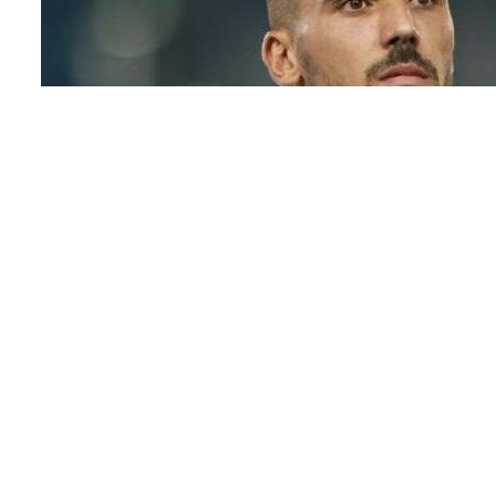
Δημήτρης Κουρμπέλης και Ταξιάρχης Φούντα
λίστα με τους υπό αποχώρηση παίκτες.