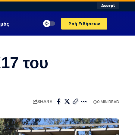
Accept
σμός
Ροή Ειδήσεων
Κ17 του
SHARE
0 MIN READ