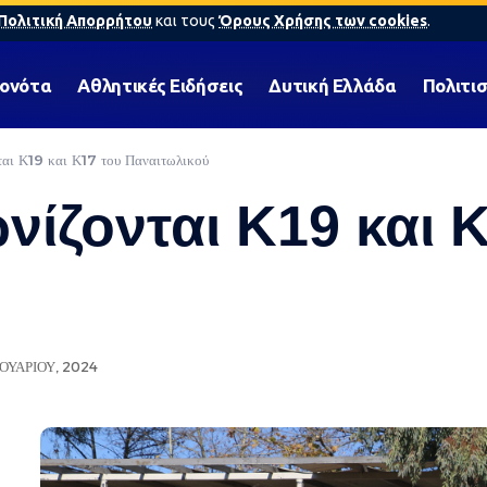
Πολιτική Απορρήτου
και τους
Όρους Χρήσης των cookies
.
γονότα
Αθλητικές Ειδήσεις
Δυτική Ελλάδα
Πολιτι
ται Κ19 και Κ17 του Παναιτωλικού
νίζονται Κ19 και 
ΟΥΑΡΊΟΥ, 2024