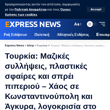
Χρησιμοποιώντας αυτόν τον ιστότοπο, συμφωνείτε
με την
Πολιτική Απορρήτου
και τους
Όρους
Accept
Χρήσης των cookies
.
EXPRESS NEWS
Aa
Ροή Ειδήσεων
Πολιτική
Αθλητικές Ειδήσεις
Eπικαιρ
Express News
>
blog
>
Γεγονότα
>
Τουρκία: Μαζικές συλλήψεις, πλαστικές σφαίρες και σπρέι πιπεριού – Χάος σε Κωνσταντινούπολη και Άγκυρα, λογοκρισία στο Twitter
Τουρκία: Μαζικές
συλλήψεις, πλαστικές
σφαίρες και σπρέι
πιπεριού – Χάος σε
Κωνσταντινούπολη και
Άγκυρα, λογοκρισία στο