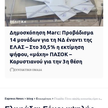
ΠΟΛΙΤΙΚΉ
Δημοσκόπηση Marc: Προβάδισμα
14 μονάδων για τη ΝΔ έναντι της
ΕΛΑΣ – Στο 30,5% η εκτίμηση
ψήφου, «μάχη» ΠΑΣΟΚ –
Καρυστιανού για την 3η θέση
ΣΥΝΤΑΚΤΙΚΉ ΟΜΆΔΑ
Express News
>
blog
>
Eπικαιρότητα
>
Γλυφάδα: Γόνοι υψηλής κοινωνίας είχαν κάνει «σούπερ μάρκετ ναρκωτικών» σε αποθήκη