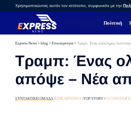
Χρησιμοποιώντας αυτόν τον ιστότοπο, συμφωνείτε με την
Πολ
Πολιτική
Express News
>
blog
>
Eπικαιρότητα
>
Τραμπ: Ένας ολόκληρος πολιτισμό
Τραμπ: Ένας ολ
απόψε – Νέα απ
ΣΥΝΤΑΚΤΙΚΉ ΟΜΆΔΑ
EΠΙΚΑΙΡΌΤΗΤΑ
TOP STORY
ΓΕΓΟΝΌΤΑ
ΓΕ