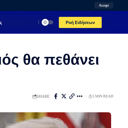
Accept
ς
Ροή Ειδήσεων
ός θα πεθάνει
SHARE
3 MIN READ