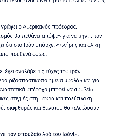
στο τέλος αναφωνεί ζήτω το Ιράν και ο λαός
 γράφει ο Αμερικανός πρόεδρος,
σμός θα πεθάνει απόψε» για να μην… τον
ι ότι στο Ιράν υπάρχει «πλήρης και ολική
 από πουθενά όμως.
έχει αναλάβει τις τύχες του Ιράν
τερο ριζοσπαστικοποιημένα μυαλά» και για
επαναστατικά υπέροχο μπορεί να συμβεί»…
ικές στιγμές στη μακρά και πολύπλοκη
ού, διαφθοράς και θανάτου θα τελειώσουν
γεί τον σπουδαίο λαό του Ιράν!».