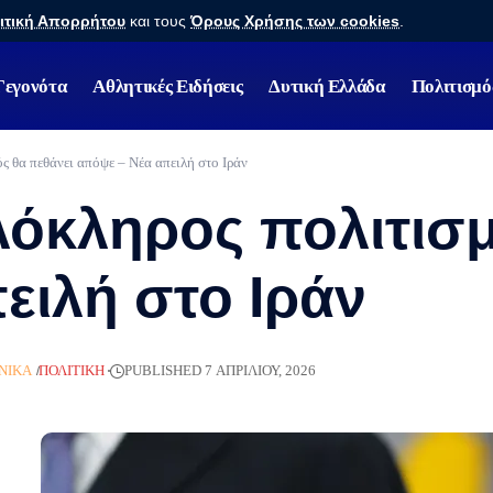
ιτική Απορρήτου
και τους
Όρους Χρήσης των cookies
.
Γεγονότα
Αθλητικές Ειδήσεις
Δυτική Ελλάδα
Πολιτισμό
ς θα πεθάνει απόψε – Νέα απειλή στο Ιράν
όκληρος πολιτισμ
ειλή στο Ιράν
ΝΙΚΆ
ΠΟΛΙΤΙΚΉ
PUBLISHED 7 ΑΠΡΙΛΊΟΥ, 2026