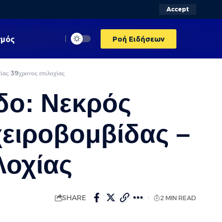
Accept
σμός
Ροή Ειδήσεων
ίας 39χρονος επιλοχίας
δο: Νεκρός
χειροβομβίδας –
λοχίας
SHARE
2 MIN READ