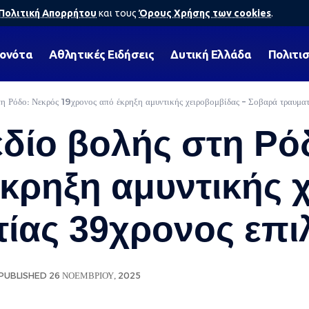
Πολιτική Απορρήτου
και τους
Όρους Χρήσης των cookies
.
γονότα
Αθλητικές Ειδήσεις
Δυτική Ελλάδα
Πολιτι
τη Ρόδο: Νεκρός 19χρονος από έκρηξη αμυντικής χειροβομβίδας – Σοβαρά τραυματ
δίο βολής στη Ρό
κρηξη αμυντικής 
ίας 39χρονος επι
PUBLISHED 26 ΝΟΕΜΒΡΊΟΥ, 2025