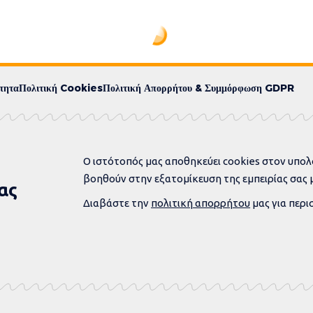
τωλοακαρνανίας για την επικείμενη κακοκαιρία – Συνεδρίασε το ΠΕΣΟΠΠ
 ΠΕ Αιτωλοακαρναν
οκαιρία – Συνεδρί
STORY
ΓΕΝΙΚΆ
ΔΥΤΙΚΉ ΕΛΛΆΔΑ
ΚΟΙΝΩΝΊΑ
PUBLISHED 26 ΝΟΕΜΒΡΊΟΥ
Συνεδρίασε σήμερα Τετάρτη 26 Νοεμβρίου 2
Όργανο Πολιτικής Προστασίας (ΠΕΣΟΠ) της
πλήρη ενημέρωση και τον συντονισμό όλων