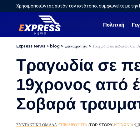
Χρησιμοποιώντας αυτόν τον ιστότοπο, συμφωνείτε με την
Πολιτική
Γε
Express News
>
blog
>
Eπικαιρότητα
>
Τραγωδία σε πεδίο βολής σ
Τραγωδία σε πε
19χρονος από έ
Σοβαρά τραυματ
ΣΥΝΤΑΚΤΙΚΉ ΟΜΆΔΑ
EΠΙΚΑΙΡΌΤΗΤΑ
TOP STORY
ΚΟΙΝΩΝΊΑ