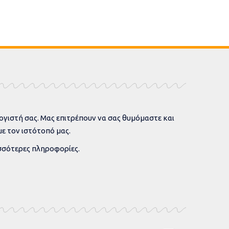
ίας για την
ασε το ΠΕΣΟΠΠ
SHARE
, 2025
1 MIN READ
026, το Περιφερειακό Συντονιστικό
 ΠΕ Αιτωλοακαρνανίας, με στόχο την
 των εμπλεκόμενων φορέων, ενόψει των