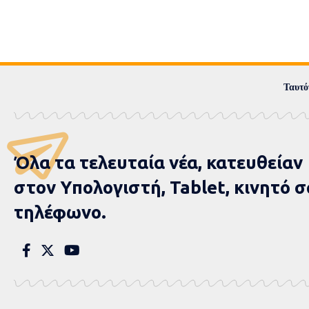
Express News
>
blog
>
Aιτωλοακαρνανία
>
Σε ετοιμότητα η ΠΕ Αι
Σε ετοιμότητα η
επικείμενη κακ
ΣΥΝΤΑΚΤΙΚΉ ΟΜΆΔΑ
AΙΤΩΛΟΑΚΑΡΝΑΝΊΑ
EΠΙΚΑΙΡΌΤΗΤΑ
TOP 