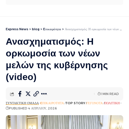
Express News
>
blog
>
Eπικαιρότητα
>
Ανασχηματισμός: Η ορκωμοσία των νέων μελών της κυβέρνησης (video)
Ανασχηματισμός: Η
ορκωμοσία των νέων
μελών της κυβέρνησης
(video)
1 MIN READ
ΣΥΝΤΑΚΤΙΚΉ ΟΜΆΔΑ
EΠΙΚΑΙΡΌΤΗΤΑ
TOP STORY
ΓΕΓΟΝΌΤΑ
ΠΟΛΙΤΙΚΉ
PUBLISHED 4 ΑΠΡΙΛΊΟΥ, 2026