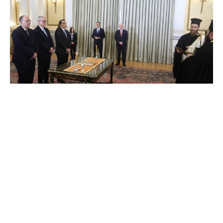
Ορκίστηκαν στο Προεδρικό Μέγαρο, παρουσία και
του πρωθυπουργού, Κυριάκου Μητσοτάκη, τα νέα
μέλη της κυβέρνησης, στον απόηχο των
δικογραφιών για το σκάνδαλο του ΟΠΕΚΕΠΕ.
Συγκεκριμένα υπουργός Αγροτικής Ανάπτυξης
αναλαμβάνει ο πρώην Επίτροπος, Μαργαρίτης Σχοινάς,