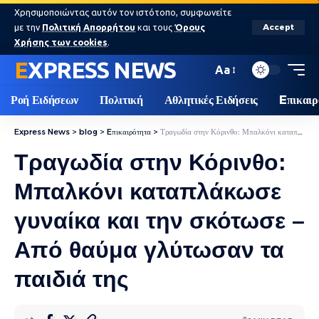
Χρησιμοποιώντας αυτόν τον ιστότοπο, συμφωνείτε
με την
Πολιτική Απορρήτου
και τους
Όρους
Accept
Χρήσης των cookies
.
EXPRESS NEWS
Aa
Ροή Ειδήσεων
Πολιτική
Αθλητικές Ειδήσεις
Eπικαιρ
Express News
>
blog
>
Eπικαιρότητα
>
Τραγωδία στην Κόρινθο: Μπαλκόνι καταπλάκωσε γυναίκα και την σκότωσε – Από θαύμα γλύτωσαν τα παιδιά της
Τραγωδία στην Κόρινθο:
Μπαλκόνι καταπλάκωσε
γυναίκα και την σκότωσε –
Από θαύμα γλύτωσαν τα
παιδιά της