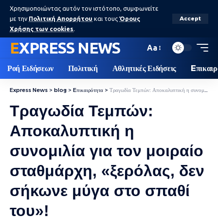
Χρησιμοποιώντας αυτόν τον ιστότοπο, συμφωνείτε
με την
Πολιτική Απορρήτου
και τους
Όρους
Accept
Χρήσης των cookies
.
EXPRESS NEWS
Aa
Ροή Ειδήσεων
Πολιτική
Αθλητικές Ειδήσεις
Eπικαιρ
Express News
>
blog
>
Eπικαιρότητα
>
Τραγωδία Τεμπών: Αποκαλυπτική η συνομιλία για τον μοιραίο σταθμάρχη, «ξερόλας, δεν σήκωνε μύγα στο σπαθί του»!
Τραγωδία Τεμπών:
Αποκαλυπτική η
συνομιλία για τον μοιραίο
σταθμάρχη, «ξερόλας, δεν
σήκωνε μύγα στο σπαθί
του»!