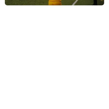
Ο Ατρόμητος είναι ο επόμενος αντίπαλος του
Παναιτωλικού στα πρωταθλήματα Υποδομής της
Super League.
Οι ομάδες Κ19 θα αγωνιστούν το Σάββατο 13
Δεκεμβρίου στις 12.00 το μεσημέρι στο Emileon.
Την Κυριακή 14 Δεκεμβρίου στις 10.15 θα αγωνιστούν
οι ομάδες Κ15 και στη συνέχεια (12.30) οι ομάδες Κ17
στο γήπεδο Ήφαιστου Περιστερίου.
Facebook