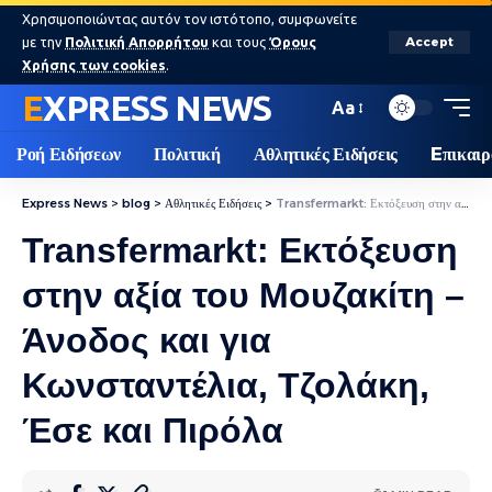
Χρησιμοποιώντας αυτόν τον ιστότοπο, συμφωνείτε
με την
Πολιτική Απορρήτου
και τους
Όρους
Accept
Χρήσης των cookies
.
EXPRESS NEWS
Aa
Ροή Ειδήσεων
Πολιτική
Αθλητικές Ειδήσεις
Eπικαιρ
Express News
>
blog
>
Αθλητικές Ειδήσεις
>
Transfermarkt: Εκτόξευση στην αξία του Μουζακίτη – Άνοδος και για Κωνσταντέλια, Τζολάκη, Έσε και Πιρόλα
Transfermarkt: Εκτόξευση
στην αξία του Μουζακίτη –
Άνοδος και για
Κωνσταντέλια, Τζολάκη,
Έσε και Πιρόλα