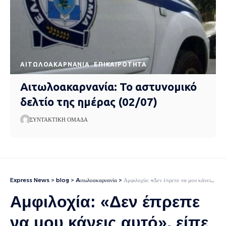
AΙΤΩΛΟΑΚΑΡΝΑΝΊΑ
EΠΙΚΑΙΡΌΤΗΤΑ
Αιτωλοακαρνανία: Το αστυνομικό
δελτίο της ημέρας (02/07)
ΣΥΝΤΑΚΤΙΚΉ ΟΜΆΔΑ
Express News
>
blog
>
Aιτωλοακαρνανία
>
Αμφιλοχία: «Δεν έπρεπε να μου κάνεις αυτό», είπε ο 54χρονος στην κουμπάρα του λίγο πριν την σκοτώσει
Αμφιλοχία: «Δεν έπρεπε
να μου κάνεις αυτό», είπε