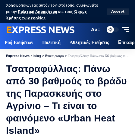
Χρησιμοποιώντας αυτόν τον ιστότοπο, συμφωνείτε
με την
Πολιτική Απορρήτου
και τους
Όρους
Accept
Χρήσης των cookies
.
EXPRESS NEWS
Aa
Ροή Ειδήσεων
Πολιτική
Αθλητικές Ειδήσεις
Eπικαιρ
Express News
>
blog
>
Eπικαιρότητα
>
Τσατραφύλλιας: Πάνω από 30 βαθμούς το βράδυ της Παρασκευής στο Αγρίνιο – Τι είναι το φαινόμενο «Urban Heat Island»
Τσατραφύλλιας: Πάνω
από 30 βαθμούς το βράδυ
της Παρασκευής στο
Αγρίνιο – Τι είναι το
φαινόμενο «Urban Heat
Island»